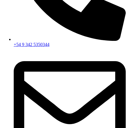
+54 9 342 5350344​